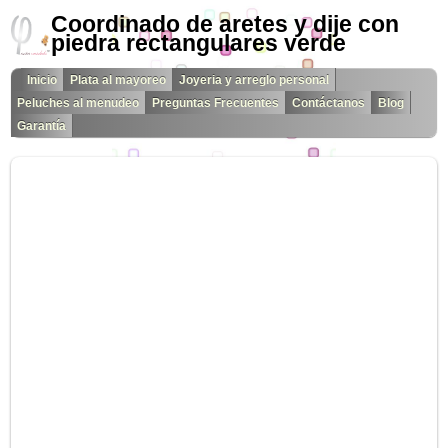
Coordinado de aretes y dije con
piedra rectangulares verde
Inicio
Plata al mayoreo
Joyeria y arreglo personal
Peluches al menudeo
Preguntas Frecuentes
Contáctanos
Blog
Garantía