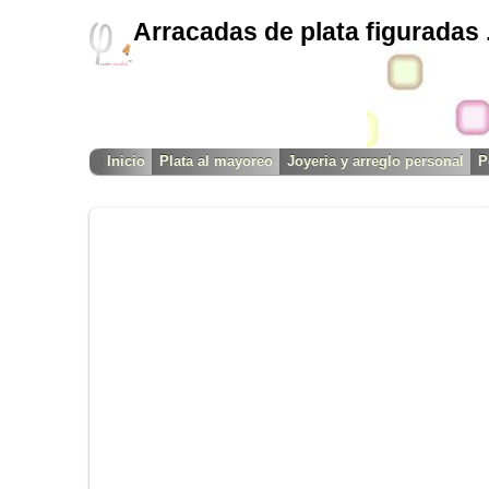
Arracadas de plata figuradas 
Inicio
Plata al mayoreo
Joyeria y arreglo personal
P