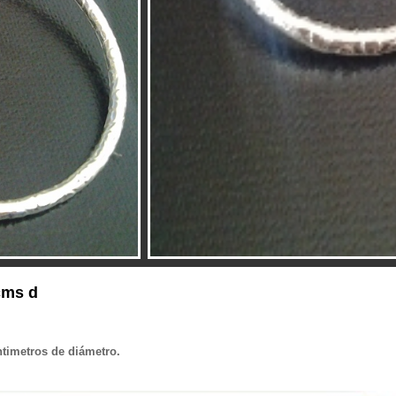
cms d
entimetros de diámetro.